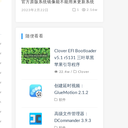
官方原版系统镜像能不能用来更新系统
1
2.16w
2023年2月22日
随便看看
w
Clover EFI Bootloader
w
v5.1 r5131 三叶草黑
w
苹果引导程序
22.4w /
Clover
w
w
创建延时视频：
w
GlueMotion 2.1.2
软件
k
w
高级文件管理器：
DCommander 3.9.3
w
软件