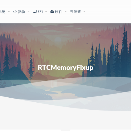
系统
驱动
EFI
软件
速查
RTCMemoryFixup