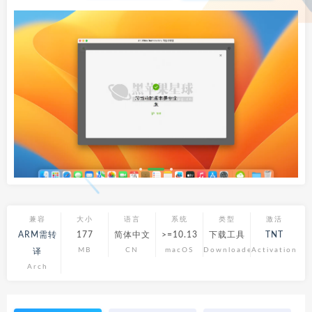
兼容
大小
语言
系统
类型
激活
ARM需转
177
简体中文
>=10.13
下载工具
TNT
MB
CN
macOS
Downloader
Activation
译
Arch