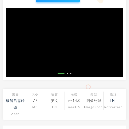
兼容
大小
语言
系统
类型
激活
破解后需转
77
英文
>=14.0
图像处理
TNT
MB
EN
macOS
ImageProcess
Activation
译
Arch