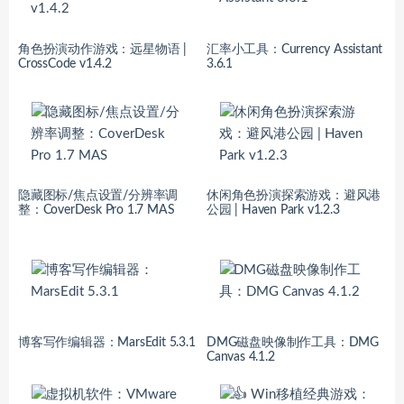
角色扮演动作游戏：远星物语 |
汇率小工具：Currency Assistant
CrossCode v1.4.2
3.6.1
隐藏图标/焦点设置/分辨率调
休闲角色扮演探索游戏：避风港
整：CoverDesk Pro 1.7 MAS
公园 | Haven Park v1.2.3
博客写作编辑器：MarsEdit 5.3.1
DMG磁盘映像制作工具：DMG
Canvas 4.1.2