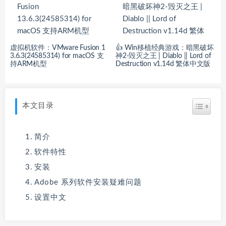
虚拟机软件：VMware Fusion 1
👍 Win移植经典游戏：暗黑破坏
3.6.3(24585314) for macOS 支
神2-毁灭之王 | Diablo || Lord of
持ARM机型
Destruction v1.14d 繁体中文版
本文目录
简介
软件特性
安装
Adobe 系列软件安装疑难问题
设置中文