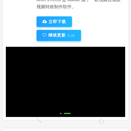
视频特效制作软件。
立即下载
继续更新
3.3k