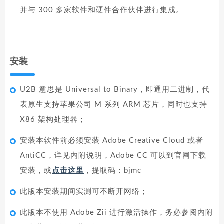
并与 300 多家软件和硬件合作伙伴进行集成。
安装
U2B 意思是 Universal to Binary，即通用二进制，代
表原生支持苹果公司 M 系列 ARM 芯片，同时也支持
X86 架构处理器；
安装本软件前必须安装 Adobe Creative Cloud 或者
AntiCC，详见内附说明，Adobe CC 可以到官网下载
安装，或
点击这里
，提取码：
bjmc
此版本安装期间实测可不断开网络；
此版本不使用 Adobe Zii 进行激活操作，务必参阅内附