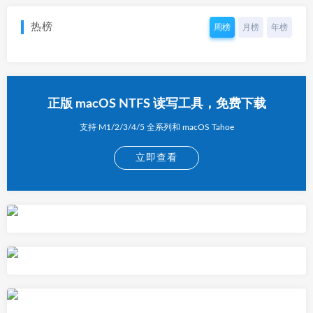
热榜
周榜
月榜
年榜
正版 macOS NTFS 读写工具，免费下载
支持 M1/2/3/4/5 全系列和 macOS Tahoe
立即查看