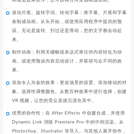
和视觉效果软件，您可以将任何灵感制成动画。
滚动片尾。旋转字词。转动字幕：将字幕、片尾和字幕
条制成动画。从头开始，或使用应用程序中提供的预
设。无论是旋转、扫过还是滑动，您的文字都会动起
来。
制作动画：利用关键帧或表达式将任何内容转化为动
画。或使用预设内容启动设计，并获得与众不同的效
果。
添加令人兴奋的效果：更改场景的设置。添加移动的对
象。选择性调整颜色。从数百种效果中进行选择，创建
VR 视频，让您的受众直接沉浸在其中。
优秀的协作性：在 After Effects 中创建合成，并使用
Dynamic Link 消除 Premiere Pro 中的中间渲染。从
Photoshop、Illustrator 等导入。与其他人展开协作，