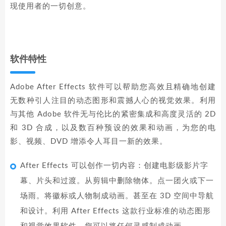
现使用者的一切创意。
软件特性
Adobe After Effects 软件可以帮助您高效且精确地创建
无数种引人注目的动态图形和震撼人心的视觉效果。利用
与其他 Adobe 软件无与伦比的紧密集成和高度灵活的 2D
和 3D 合成，以及数百种预设的效果和动画，为您的电
影、视频、DVD 增添令人耳目一新的效果。
After Effects 可以创作一切内容：创建电影级影片字
幕、片头和过渡。从剪辑中删除物体。点一团火或下一
场雨。将徽标或人物制成动画。甚至在 3D 空间中导航
和设计。利用 After Effects 这款行业标准的动态图形