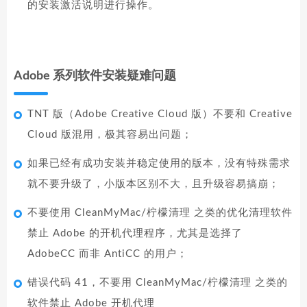
的安装激活说明进行操作。
Adobe 系列软件安装疑难问题
TNT 版（Adobe Creative Cloud 版）不要和 Creative
Cloud 版混用，极其容易出问题；
如果已经有成功安装并稳定使用的版本，没有特殊需求
就不要升级了，小版本区别不大，且升级容易搞崩；
不要使用 CleanMyMac/柠檬清理 之类的优化清理软件
禁止 Adobe 的开机代理程序，尤其是选择了
AdobeCC 而非 AntiCC 的用户；
错误代码 41，不要用 CleanMyMac/柠檬清理 之类的
软件禁止 Adobe 开机代理