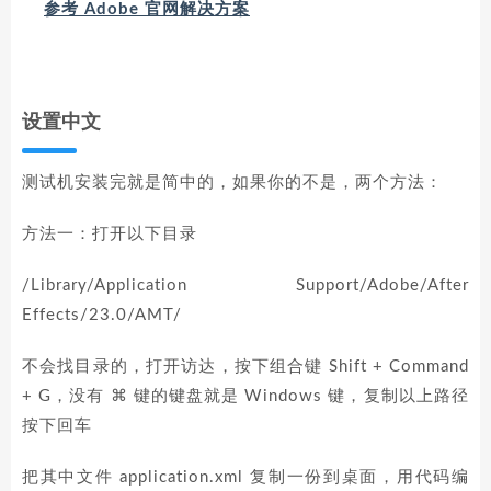
参考 Adobe 官网解决方案
设置中文
测试机安装完就是简中的，如果你的不是，两个方法：
方法一：打开以下目录
/Library/Application Support/Adobe/After
Effects/23.0/AMT/
不会找目录的，打开访达，按下组合键 Shift + Command
+ G，没有 ⌘ 键的键盘就是 Windows 键，复制以上路径
按下回车
把其中文件 application.xml 复制一份到桌面，用代码编