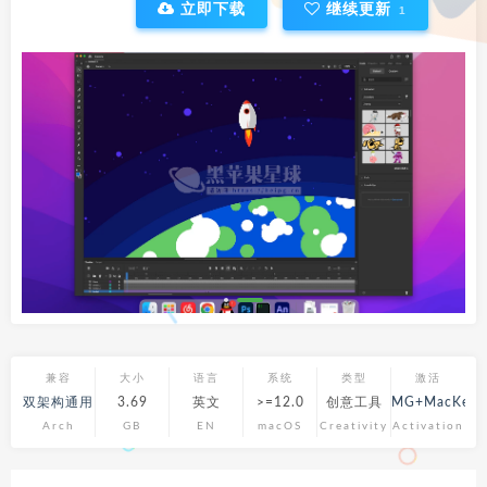
立即下载
继续更新
1
兼容
大小
语言
系统
类型
激活
双架构通用
3.69
英文
>=12.0
创意工具
MG+MacKed
Arch
GB
EN
macOS
Creativity
Activation