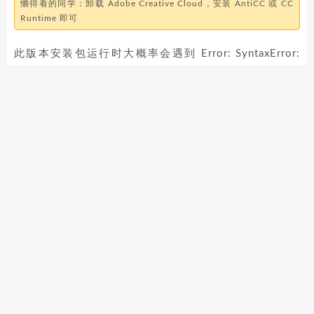
懒得看的同学：卸载 Adobe Creative Cloud，安装 AntiCC 或 CC
Runtime 即可
此版本安装包运行时大概率会遇到 Error: SyntaxError:
JSON Parse error: Unexpected EOF (-2700) 这个问
题，会遇到这个问题的基本上是选择了 Adobe Creative
Cloud 而非 AntiCC 的用户，经实测解决方案有三种。
方案一：
打开这个目录：/Applications/Adobe Creative
Cloud/ ，运行其中的「Uninstall Adobe Creative
Cloud」以彻底卸载 Adobe Creative Cloud，卸载
完成后重启
如果上一步的「Uninstall Adobe Creative Cloud」
无法正确运行，可下载
官方卸载工具
，或
点这里
从蓝
奏云下载，提取码：
cpw2
，卸载完 Adobe