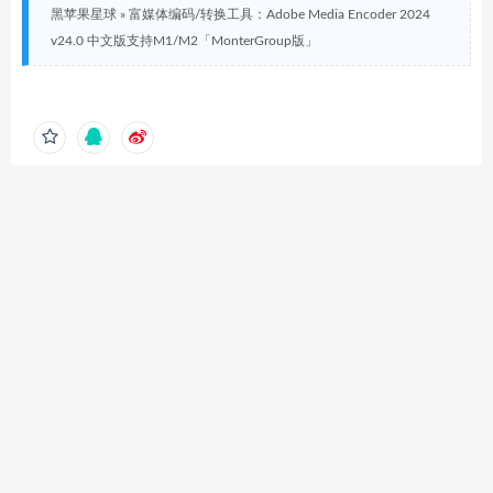
黑苹果星球
»
富媒体编码/转换工具：Adobe Media Encoder 2024
v24.0 中文版支持M1/M2「MonterGroup版」
相关推荐
跨平台USB定制工具：USBToolB
Android设备数据恢复：PhoneRe
ox 0.2
scue for Android 3.8.0(2021080
4)