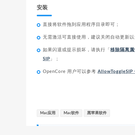
安装
直接将软件拖到应用程序目录即可；
无需激活可直接使用，建议关闭自动更新以
如果闪退或提示损坏，请执行「
移除隔离属
SIP
」；
OpenCore 用户可以参考
AllowToggleS
Mac应用
Mac软件
黑苹果软件
0. 本站所有资源解压密码均为
heipg.cn