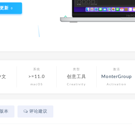
更新
0
言
系统
类型
激活
中文
>=11.0
创意工具
MonterGroup
macOS
Creativity
Activation
版本
评论建议