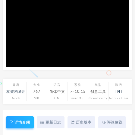
兼容
大小
语言
系统
类型
激活
双架构通用
767
简体中文
>=10.15
创意工具
TNT
Arch
MB
CN
macOS
Creativity
Activation
详情介绍
更新日志
历史版本
评论建议