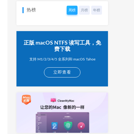
热榜
周榜
月榜
年榜
正版 macOS NTFS 读写工具，免
费下载
支持 M1/2/3/4/5 全系列和 macOS Tahoe
立即查看