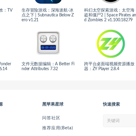
特效：TV
生存冒险游戏：深海迷航-冰
科幻太空探索游戏：太空海
点之下 | Subnautica Below Z
盗和僵尸2 | Space Pirates a
ero v1.21
d Zombies 2 v1.100.18279
nder
文件元数据编辑：A Better Fi
跨平台桌面端视频资源播放
6.14
nder Attributes 7.32
器：ZY Player 2.8.4
源
黑苹果星球
快速搜索
问答社区
推荐应用(Beta)