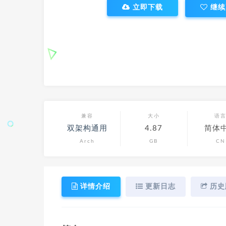
立即下载
继续
兼容
大小
语
双架构通用
4.87
简体
Arch
GB
CN
详情介绍
更新日志
历史