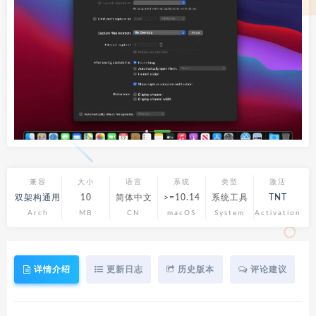
兼容
大小
语言
系统
类型
激活
双架构通用
10
简体中文
>=10.14
系统工具
TNT
Arch
MB
CN
macOS
System
Activation
详情介绍
更新日志
历史版本
评论建议