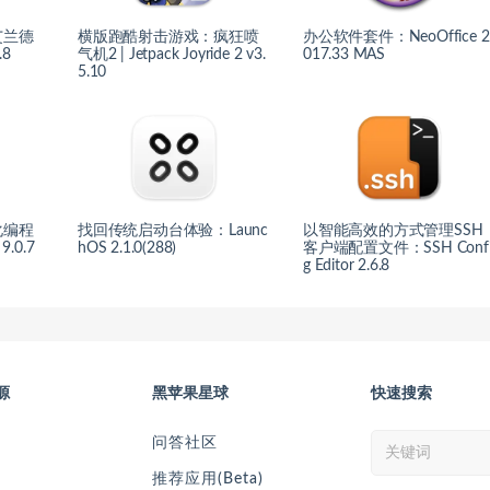
艾兰德
横版跑酷射击游戏：疯狂喷
办公软件套件：NeoOffice 2
.8
气机2 | Jetpack Joyride 2 v3.
017.33 MAS
5.10
化编程
找回传统启动台体验：Launc
以智能高效的方式管理SSH
9.0.7
hOS 2.1.0(288)
客户端配置文件：SSH Conf
g Editor 2.6.8
源
黑苹果星球
快速搜索
问答社区
推荐应用(Beta)