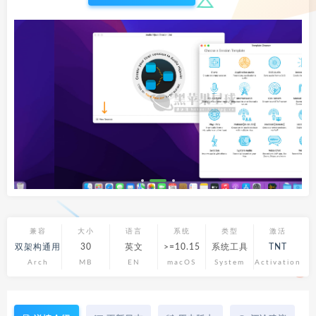
兼容
大小
语言
系统
类型
激活
双架构通用
30
英文
>=10.15
系统工具
TNT
Arch
MB
EN
macOS
System
Activation