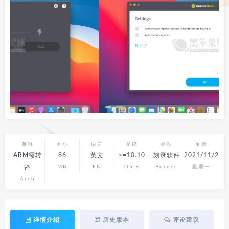
兼容
大小
语言
系统
类型
更新
ARM需转
86
英文
>=10.10
刻录软件
2021/11/29
MB
EN
OS X
Burner
星期一
译
Arch
详情介绍
历史版本
评论建议