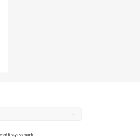
3
word it says so much.