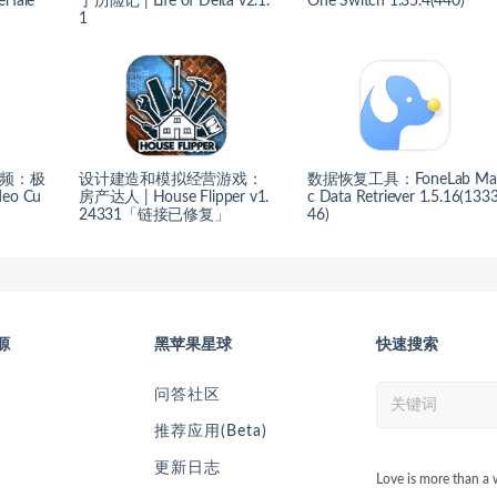
Tale
丁历险记 | Life of Delta v2.1.
One Switch 1.35.4(440)
1
频：极
设计建造和模拟经营游戏：
数据恢复工具：FoneLab Ma
eo Cu
房产达人 | House Flipper v1.
c Data Retriever 1.5.16(133
24331「链接已修复」
46)
源
黑苹果星球
快速搜索
问答社区
推荐应用(Beta)
更新日志
Love is more than a 