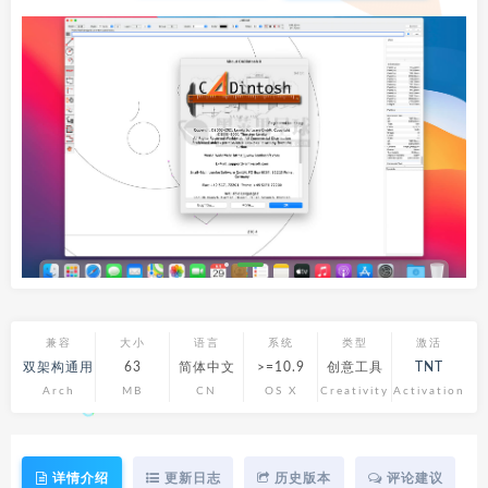
兼容
大小
语言
系统
类型
激活
双架构通用
63
简体中文
>=10.9
创意工具
TNT
Arch
MB
CN
OS X
Creativity
Activation
详情介绍
更新日志
历史版本
评论建议