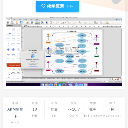
继续更新
3.8k
兼容
大小
语言
系统
类型
激活
ARM需转
10
英文
>=10.9
效率
TNT
MB
EN
OS X
Efficiency
Activation
译
Arch