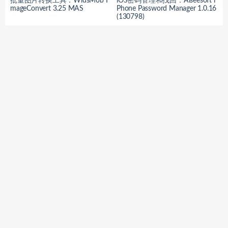
批量图片转换工具：WidsMob I
iOS密码管理和找回：Aiseesoft i
mageConvert 3.25 MAS
Phone Password Manager 1.0.16
(130798)
绘制/绘画/图像编辑：Artstudio
密码生成工具：Advanced PassG
Pro 5.2.5 MAS
en 2.5.1
本文目录
简介
软件特性
安装