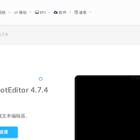
系统
驱动
EFI
软件
速查
7.4
下载地址
itor 4.7.4
S 纯文本编辑器。
链接