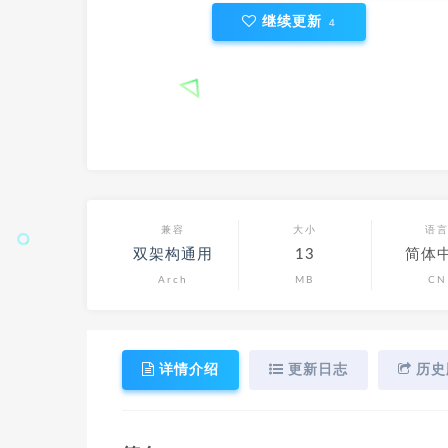
继续更新
4
兼容
大小
语
双架构通用
13
简体
Arch
MB
CN
详情介绍
更新日志
历史