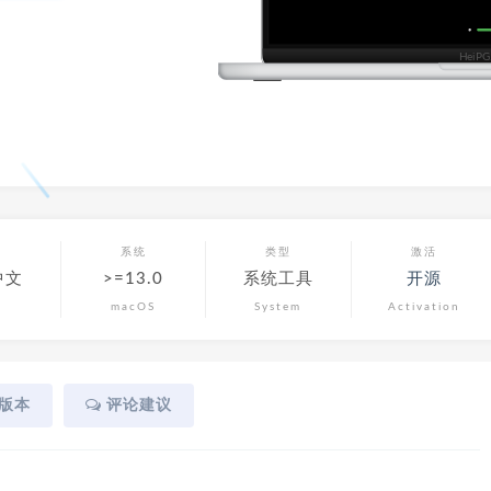
言
系统
类型
激活
中文
>=13.0
系统工具
开源
macOS
System
Activation
版本
评论建议