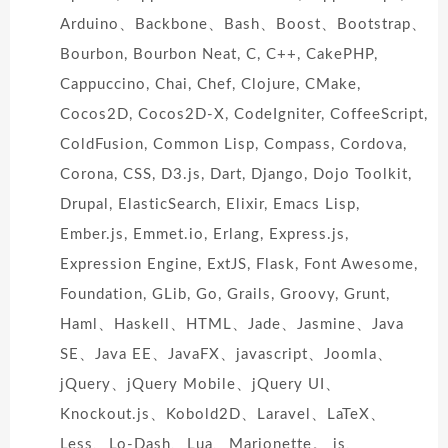
Arduino、Backbone、Bash、Boost、Bootstrap、
Bourbon, Bourbon Neat, C, C++, CakePHP,
Cappuccino, Chai, Chef, Clojure, CMake,
Cocos2D, Cocos2D-X, CodeIgniter, CoffeeScript,
ColdFusion, Common Lisp, Compass, Cordova,
Corona, CSS, D3.js, Dart, Django, Dojo Toolkit,
Drupal, ElasticSearch, Elixir, Emacs Lisp,
Ember.js, Emmet.io, Erlang, Express.js,
Expression Engine, ExtJS, Flask, Font Awesome,
Foundation, GLib, Go, Grails, Groovy, Grunt,
Haml、Haskell、HTML、Jade、Jasmine、Java
SE、Java EE、JavaFX、javascript、Joomla、
jQuery、jQuery Mobile、jQuery UI、
Knockout.js、Kobold2D、Laravel、LaTeX、
Less、Lo-Dash、Lua、Marionette。 js、