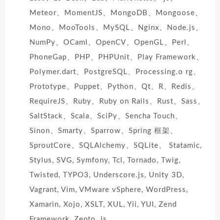
Meteor、MomentJS、MongoDB、Mongoose、
Mono、MooTools、MySQL、Nginx、Node.js、
NumPy、OCaml、OpenCV、OpenGL、Perl、
PhoneGap、PHP、PHPUnit、Play Framework、
Polymer.dart、PostgreSQL、Processing.o rg、
Prototype、Puppet、Python、Qt、R、Redis、
RequireJS、Ruby、Ruby on Rails、Rust、Sass、
SaltStack、Scala、SciPy、Sencha Touch、
Sinon、Smarty、Sparrow、Spring 框架、
SproutCore、SQLAlchemy、SQLite、 Statamic,
Stylus, SVG, Symfony, Tcl, Tornado, Twig,
Twisted, TYPO3, Underscore.js, Unity 3D,
Vagrant, Vim, VMware vSphere, WordPress,
Xamarin, Xojo, XSLT, XUL, Yii, YUI, Zend
Framework, Zepto .js。