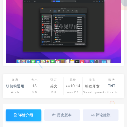
兼容
大小
语言
系统
类型
激活
双架构通用
18
英文
>=10.14
编程开发
TNT
Arch
MB
EN
macOS
Development
Activation
详情介绍
历史版本
评论建议