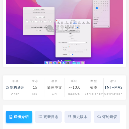
兼容
大小
语言
系统
类型
激活
双架构通用
15
简体中文
>=13.0
效率
TNT+MAS
Arch
MB
CN
macOS
Efficiency
Activation
详情介绍
更新日志
历史版本
评论建议