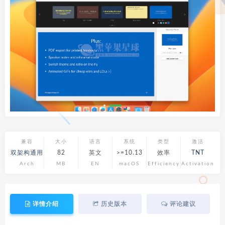
兼容
大小
语言
系统
类型
激活
双架构通用
82
英文
>=10.13
效率
TNT
Arch
MB
EN
macOS
Efficiency
Activation
详情介绍
历史版本
评论建议