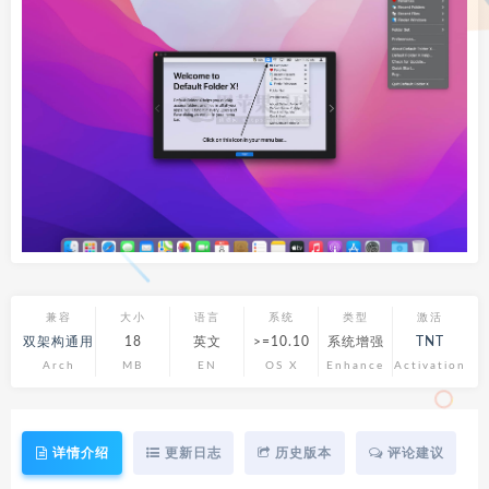
兼容
大小
语言
系统
类型
激活
双架构通用
18
英文
>=10.10
系统增强
TNT
Arch
MB
EN
OS X
Enhance
Activation
详情介绍
更新日志
历史版本
评论建议