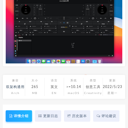
兼容
大小
语言
系统
类型
更新
双架构通用
265
英文
>=10.14
创意工具
2022/5/23
Arch
MB
EN
macOS
Creativity
星期一
详情介绍
更新日志
历史版本
评论建议