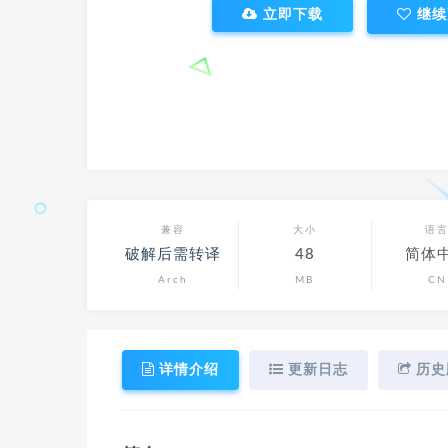
立即下载
继续
兼容
大小
语
破解后需转译
48
简体
Arch
MB
CN
详情介绍
更新日志
历史