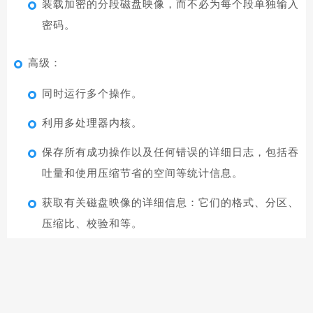
装载加密的分段磁盘映像，而不必为每个段单独输入
密码。
高级：
同时运行多个操作。
利用多处理器内核。
保存所有成功操作以及任何错误的详细日志，包括吞
吐量和使用压缩节省的空间等统计信息。
获取有关磁盘映像的详细信息：它们的格式、分区、
压缩比、校验和等。
轻松排队批量操作，用于创建、转换、装载、验证、
获取信息、刻录、加入等。如果多个加密磁盘映像共
享一个口令，则只需输入一次。