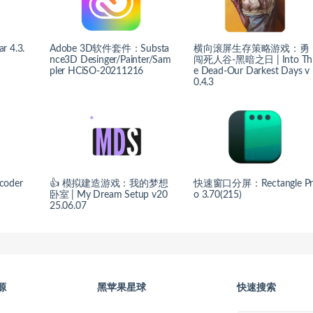
4.3.
Adobe 3D软件套件：Substa
横向滚屏生存策略游戏：勇
nce3D Desinger/Painter/Sam
闯死人谷-黑暗之日 | Into Th
pler HCiSO-20211216
e Dead-Our Darkest Days v
0.4.3
oder
👍 模拟建造游戏：我的梦想
快速窗口分屏：Rectangle P
卧室 | My Dream Setup v20
o 3.70(215)
25.06.07
源
黑苹果星球
快速搜索