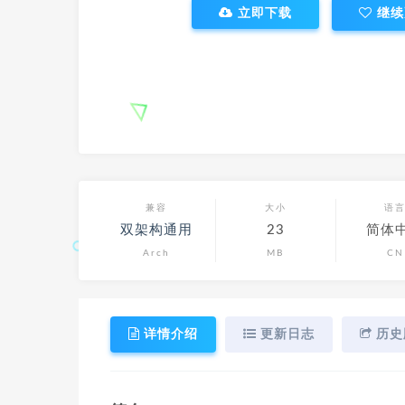
立即下载
继续
兼容
大小
语
双架构通用
23
简体
Arch
MB
CN
详情介绍
更新日志
历史