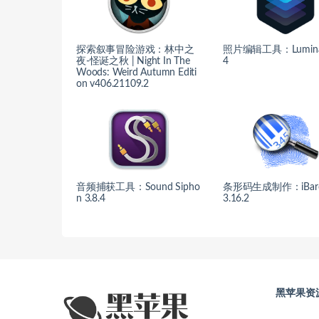
探索叙事冒险游戏：林中之
照片编辑工具：Luminar 
夜-怪诞之秋 | Night In The
4
Woods: Weird Autumn Editi
on v406.21109.2
音频捕获工具：Sound Sipho
条形码生成制作：iBarc
n 3.8.4
3.16.2
黑苹果资