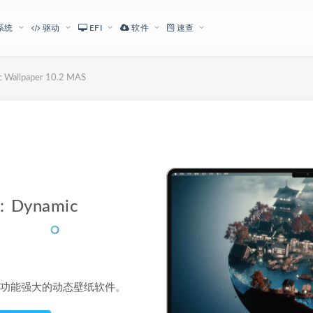
系统
驱动
EFI
软件
速查
lpaper 10.2 MAS
下载地址
ynamic
款素材丰富功能强大的动态壁纸软件。