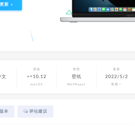
更新
0
言
系统
类型
更新
中文
>=10.12
壁纸
2022/5/2
macOS
WallPaper
星期一
版本
评论建议