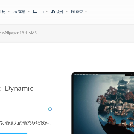
系统
驱动
EFI
软件
速查
lpaper 18.1 MAS
下载地址
ynamic
款素材丰富功能强大的动态壁纸软件。