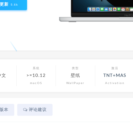
更新
5.6k
言
系统
类型
激活
中文
>=10.12
壁纸
TNT+MAS
macOS
WallPaper
Activation
版本
评论建议