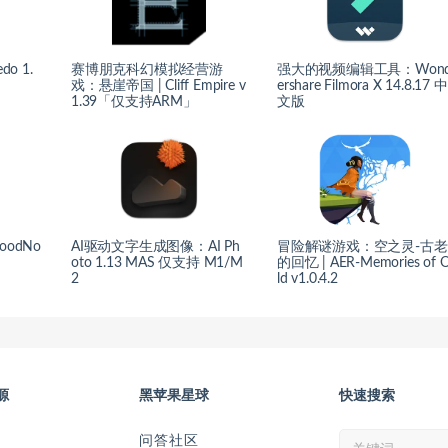
o 1.
赛博朋克科幻模拟经营游
强大的视频编辑工具：Won
戏：悬崖帝国 | Cliff Empire v
ershare Filmora X 14.8.17 中
1.39「仅支持ARM」
文版
odNo
AI驱动文字生成图像：AI Ph
冒险解谜游戏：空之灵-古老
oto 1.13 MAS 仅支持 M1/M
的回忆 | AER-Memories of 
2
ld v1.0.4.2
源
黑苹果星球
快速搜索
问答社区