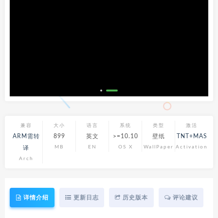
兼容
大小
语言
系统
类型
激活
ARM需转
899
英文
>=10.10
壁纸
TNT+MAS
MB
EN
OS X
WallPaper
Activation
译
Arch
详情介绍
更新日志
历史版本
评论建议