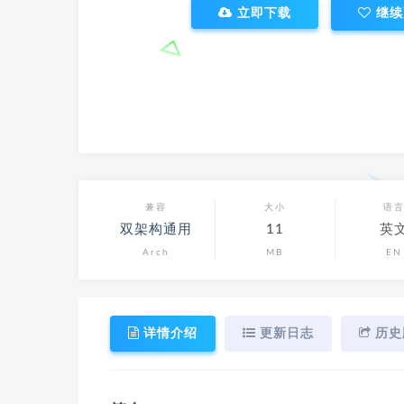
立即下载
继续
兼容
大小
语
双架构通用
11
英
Arch
MB
EN
详情介绍
更新日志
历史