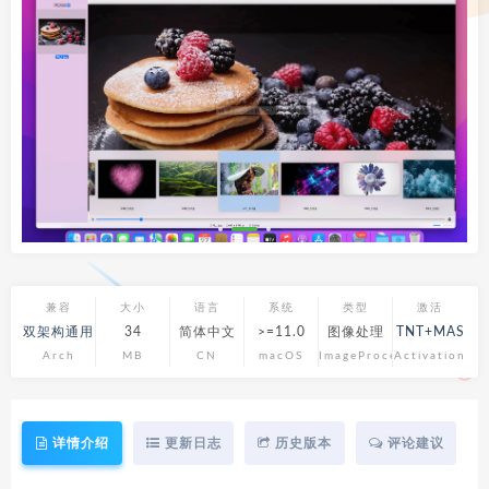
兼容
大小
语言
系统
类型
激活
双架构通用
34
简体中文
>=11.0
图像处理
TNT+MAS
Arch
MB
CN
macOS
ImageProcess
Activation
详情介绍
更新日志
历史版本
评论建议