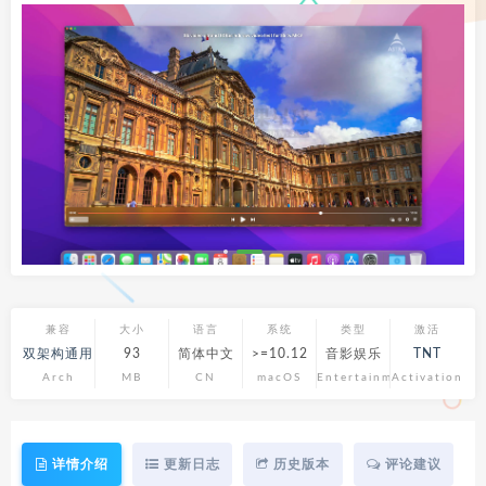
兼容
大小
语言
系统
类型
激活
双架构通用
93
简体中文
>=10.12
音影娱乐
TNT
Arch
MB
CN
macOS
Entertainment
Activation
详情介绍
更新日志
历史版本
评论建议