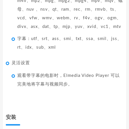
m4v、mp2、mpg、mpg2、mpg4、mpv、mqv、螺
母、nuv 、nsv、qt、ram、rec、rm、rmvb、ts、
vcd、vfw、wmv、webm、rv、f4v、ogv、ogm、
divx、asx、dat、tp、mjp、yuv、xvid、vc1、mtv
字幕：utf、srt、ass、smi、txt、ssa、smil、jss、
rt、idx、sub、xml
灵活设置
观看带字幕的电影时，Elmedia Video Player 可以
完美地将字幕与视频同步。
安装