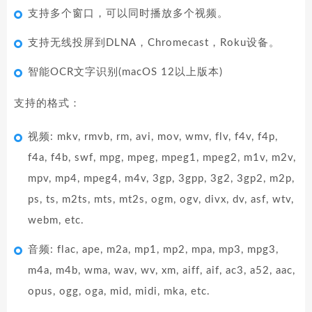
支持多个窗口，可以同时播放多个视频。
支持无线投屏到DLNA，Chromecast，Roku设备。
智能OCR文字识别(macOS 12以上版本)
支持的格式：
视频: mkv, rmvb, rm, avi, mov, wmv, flv, f4v, f4p,
f4a, f4b, swf, mpg, mpeg, mpeg1, mpeg2, m1v, m2v,
mpv, mp4, mpeg4, m4v, 3gp, 3gpp, 3g2, 3gp2, m2p,
ps, ts, m2ts, mts, mt2s, ogm, ogv, divx, dv, asf, wtv,
webm, etc.
音频: flac, ape, m2a, mp1, mp2, mpa, mp3, mpg3,
m4a, m4b, wma, wav, wv, xm, aiff, aif, ac3, a52, aac,
opus, ogg, oga, mid, midi, mka, etc.