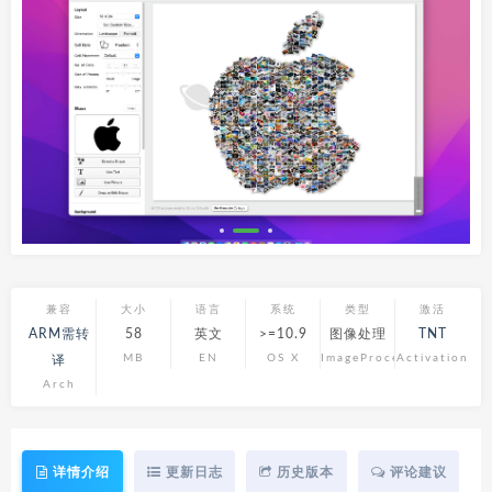
兼容
大小
语言
系统
类型
激活
ARM需转
58
英文
>=10.9
图像处理
TNT
MB
EN
OS X
ImageProcess
Activation
译
Arch
详情介绍
更新日志
历史版本
评论建议