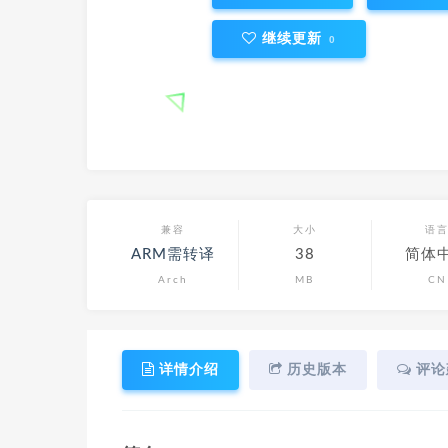
继续更新
0
兼容
大小
语
ARM需转译
38
简体
Arch
MB
CN
详情介绍
历史版本
评论