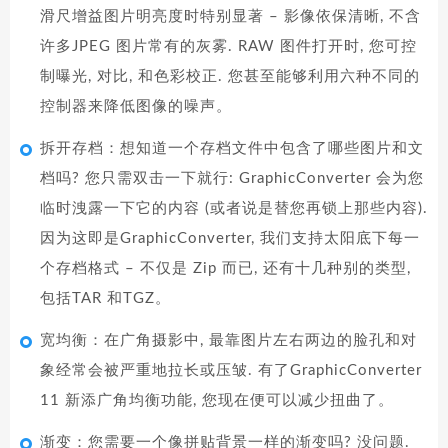
滑尺增益图片明亮度时特别显著 – 影像依保清晰, 不含
许多JPEG 图片常有的灰雾. RAW 图件打开时, 您可控
制曝光, 对比, 和色彩校正. 您甚至能够利用六种不同的
控制器来降低图像的噪声。
拆开存档：想知道一个存档文件中包含了哪些图片和文
档吗? 您只需双击一下就行: GraphicConverter 会为您
临时洩露一下它的内容 (或者说是替您再锁上那些内容).
因为这即是GraphicConverter, 我们支持太阳底下每一
个存档格式 – 不仅是 Zip 而已, 还有十几种别的类型,
包括TAR 和TGZ。
宽均衡：在广角摄影中, 最靠图片左右两边的脸孔和对
象经常会被严重地拉长或压皱. 有了GraphicConverter
11 新添广角均衡功能, 您现在便可以减少扭曲了。
渐变：您需要一个像拼贴背景一样的渐变吗? 没问题.