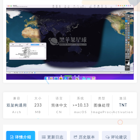
兼容
大小
语言
系统
类型
激活
双架构通用
233
简体中文
>=10.13
图像处理
TNT
Arch
MB
CN
macOS
ImageProcess
Activation
详情介绍
更新日志
历史版本
评论建议