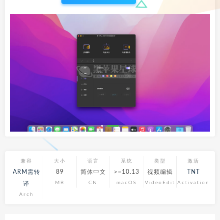
兼容
大小
语言
系统
类型
激活
ARM需转
89
简体中文
>=10.13
视频编辑
TNT
MB
CN
macOS
VideoEdit
Activation
译
Arch