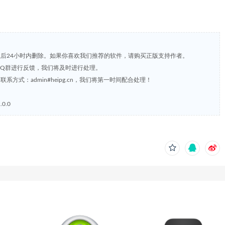
载后24小时内删除。如果你喜欢我们推荐的软件，请购买正版支持作者。
，或到QQ群进行反馈，我们将及时进行处理。
方式：admin#heipg.cn，我们将第一时间配合处理！
.0.0