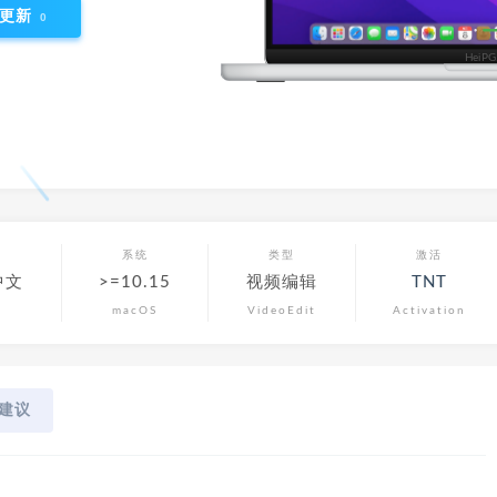
更新
0
言
系统
类型
激活
中文
>=10.15
视频编辑
TNT
macOS
VideoEdit
Activation
建议