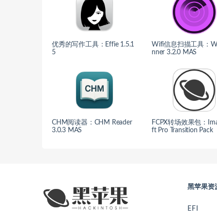
优秀的写作工具：Effie 1.5.1
Wifi信息扫描工具：Wif
5
nner 3.2.0 MAS
CHM阅读器：CHM Reader
FCPX转场效果包：Imag
3.0.3 MAS
ft Pro Transition Pack
黑苹果资
EFI