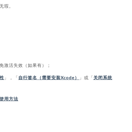
无瑕。
免激活失效（如果有）；
性
」，「
自行签名（需要安装Xcode）
」或「
关闭系统
IP 使用方法