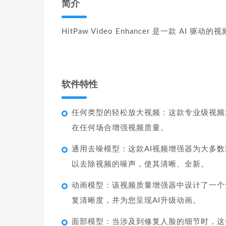
简介
HitPaw Video Enhancer 是一款 AI 驱
软件特性
任何类型的轻松放大视频：这款专业级视频
在任何场合增强视频质量。
通用去噪模型：这款AI视频增强器为大多
以去除视频的噪声，使其清晰、全新。
动画模型：该视频质量增强器中设计了一个
复清晰度，并为您呈现AI升级动画。
面部模型：当涉及到修复人脸的细节时，这