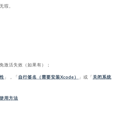
无瑕。
免激活失效（如果有）；
性
」，「
自行签名（需要安装Xcode）
」或「
关闭系统
IP 使用方法