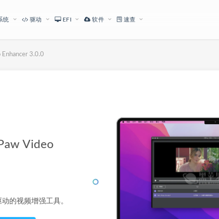
系统
驱动
EFI
软件
速查
hancer 3.0.0
下载地址
w Video
款 AI 驱动的视频增强工具。