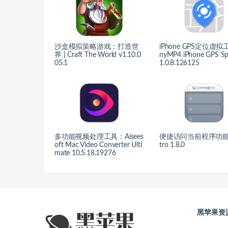
沙盒模拟策略游戏：打造世
iPhone GPS定位虚
界 | Craft The World v1.10.0
nyMP4 iPhone GPS Sp
05.1
1.0.8.126125
多功能视频处理工具：Aisees
便捷访问当前程序功能：
oft Mac Video Converter Ulti
tro 1.8.0
mate 10.5.18.19276
黑苹果资