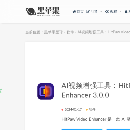
首页
引导
教程
当前位置：
黑苹果星球
软件
AI视频增强工具：HitPaw Video En
>
>
AI视频增强工具：HitPa
Enhancer 3.0.0
2024-01-17
软件
HitPaw Video Enhancer 是一