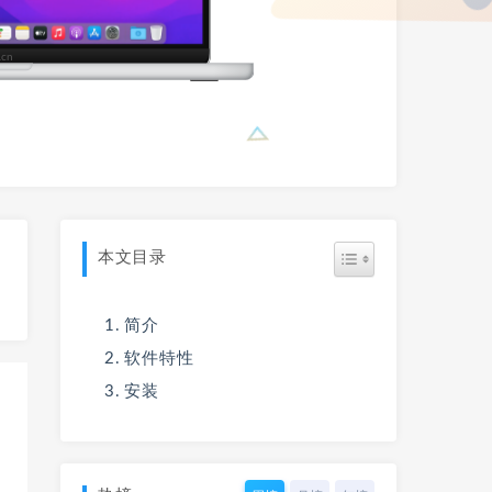
本文目录
简介
软件特性
安装