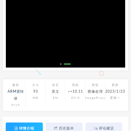
兼容
大小
语言
系统
类型
更新
ARM需转
93
英文
>=10.11
图像处理
2023/1/23
MB
EN
OS X
ImageProcess
星期一
译
Arch
详情介绍
历史版本
评论建议