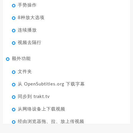
手势操作
8种放大选项
连续播放
视频去隔行
额外功能
文件夹
从 OpenSubtitles.org 下载字幕
同步到 trakt.tv
从网络设备上下载视频
经由浏览器拖、拉、放上传视频