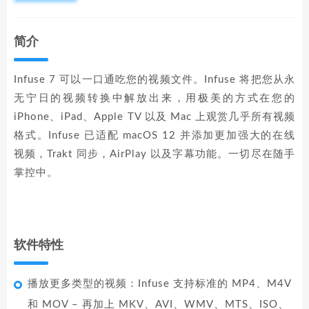
简介
Infuse 7 可以一口通吃您的视频文件。Infuse 将把您从永
无宁日的视频转换中解放出来，用极美的方式在您的
iPhone、iPad、Apple TV 以及 Mac 上观赏几乎所有视频
格式。Infuse 已适配 macOS 12 并添加更加强大的在线
视频，Trakt 同步，AirPlay 以及字幕功能。一切尽在随手
掌控中。
软件特性
播放更多类型的视频：Infuse 支持标准的 MP4、M4V
和 MOV – 再加上 MKV、AVI、WMV、MTS、ISO、