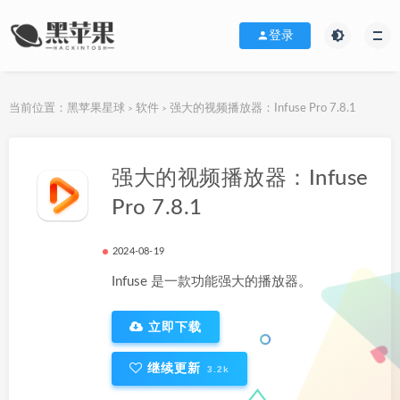
登录
当前位置：
黑苹果星球
软件
强大的视频播放器：Infuse Pro 7.8.1
>
>
下载地址
强大的视频播放器：Infuse
Pro 7.8.1
2024-08-19
Infuse 是一款功能强大的播放器。
立即下载
继续更新
3.2k