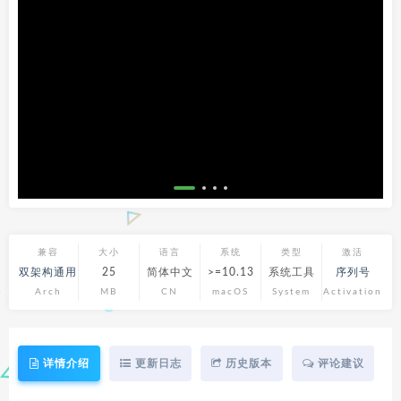
兼容
大小
语言
系统
类型
激活
双架构通用
25
简体中文
>=10.13
系统工具
序列号
Arch
MB
CN
macOS
System
Activation
详情介绍
更新日志
历史版本
评论建议