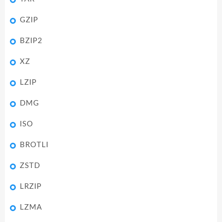
GZIP
BZIP2
XZ
LZIP
DMG
ISO
BROTLI
ZSTD
LRZIP
LZMA