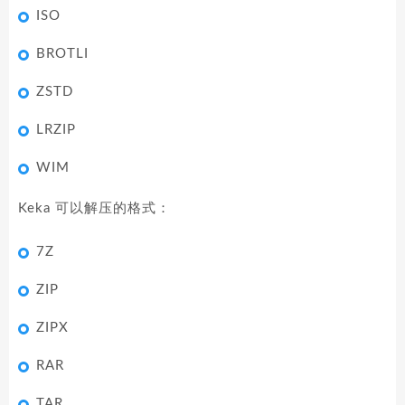
ISO
BROTLI
ZSTD
LRZIP
WIM
Keka 可以解压的格式：
7Z
ZIP
ZIPX
RAR
TAR