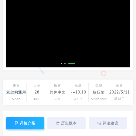
兼容
大小
语言
系统
类型
更新
双架构通用
28
简体中文
>=10.10
解压缩
2022/5/11
Arch
MB
CN
OS X
Archiver
星期三
详情介绍
历史版本
评论建议