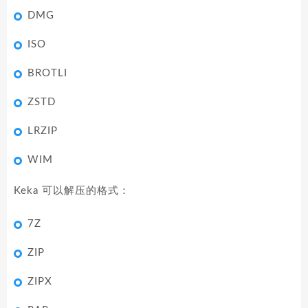
DMG
ISO
BROTLI
ZSTD
LRZIP
WIM
Keka 可以解压的格式：
7Z
ZIP
ZIPX