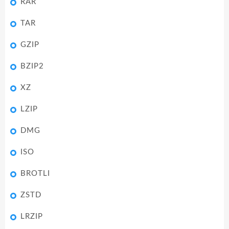
RAR
TAR
GZIP
BZIP2
XZ
LZIP
DMG
ISO
BROTLI
ZSTD
LRZIP