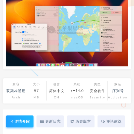
兼容
大小
语言
系统
类型
激活
双架构通用
57
简体中文
>=14.0
安全软件
序列号
Arch
MB
CN
macOS
Security
Activation
详情介绍
更新日志
历史版本
评论建议