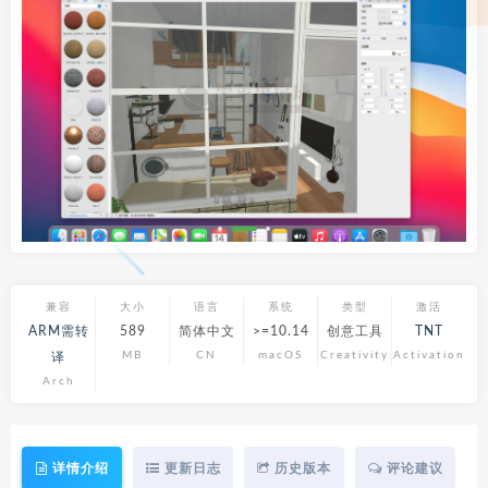
兼容
大小
语言
系统
类型
激活
ARM需转
589
简体中文
>=10.14
创意工具
TNT
MB
CN
macOS
Creativity
Activation
译
Arch
详情介绍
更新日志
历史版本
评论建议