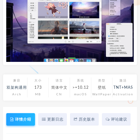
兼容
大小
语言
系统
类型
激活
双架构通用
173
简体中文
>=10.12
壁纸
TNT+MAS
Arch
MB
CN
macOS
WallPaper
Activation
详情介绍
更新日志
历史版本
评论建议