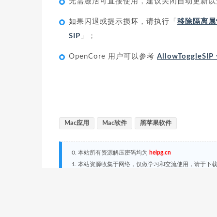
无需激活可直接使用，建议关闭自动更新以
如果闪退或提示损坏，请执行「
移除隔离属
SIP
」；
OpenCore 用户可以参考
AllowToggleS
Mac应用
Mac软件
黑苹果软件
0. 本站所有资源解压密码均为
heipg.cn
1. 本站资源收集于网络，仅做学习和交流使用，请于下
2.
如有无法下载的链接
，联系：admin#heipg.cn
3. 本站发布的内容若侵犯到您的权益，请联系站长删除，联系
黑苹果星球
»
动态壁纸软件：Live Wallpaper HD 5.6.0 M