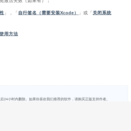
免激活失效（如果有）；
性
」，「
自行签名（需要安装Xcode）
」或「
关闭系统
IP 使用方法
载后24小时内删除。如果你喜欢我们推荐的软件，请购买正版支持作者。
，或到QQ群进行反馈，我们将及时进行处理。
方式：admin#heipg.cn，我们将第一时间配合处理！
AS