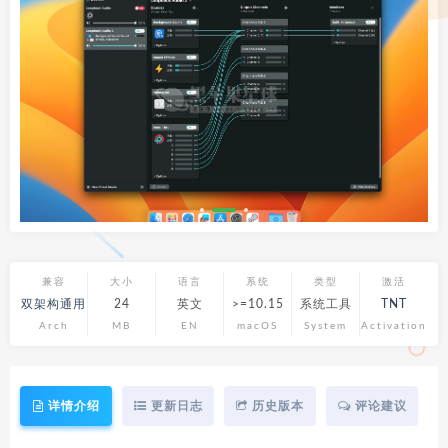
兼容
大小
语言
系统
类型
激活
双架构通用
24
英文
>=10.15
系统工具
TNT
Arch
MB
EN
macOS
System
Activation
详情介绍
更新日志
历史版本
评论建议