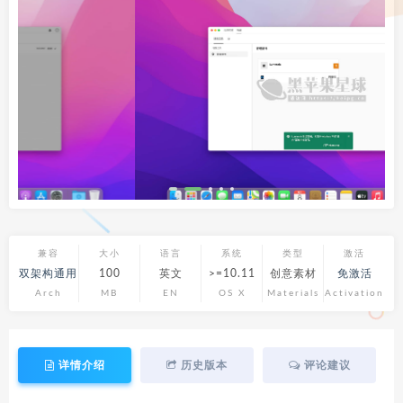
兼容
大小
语言
系统
类型
激活
双架构通用
100
英文
>=10.11
创意素材
免激活
Arch
MB
EN
OS X
Materials
Activation
详情介绍
历史版本
评论建议