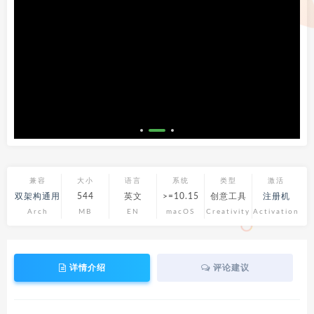
兼容
大小
语言
系统
类型
激活
双架构通用
544
英文
>=10.15
创意工具
注册机
Arch
MB
EN
macOS
Creativity
Activation
详情介绍
评论建议